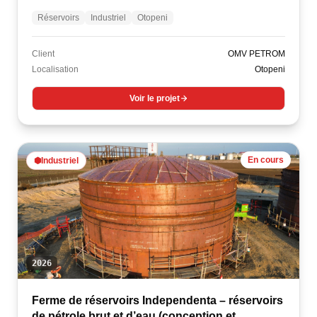
Réservoirs
Industriel
Otopeni
Client
OMV PETROM
Localisation
Otopeni
Voir le projet
En cours
⬢
Industriel
2026
Ferme de réservoirs Independenta – réservoirs
de pétrole brut et d’eau (conception et